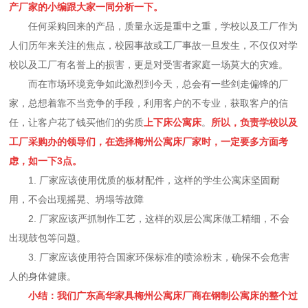
产厂家的小编跟大家一同分析一下。
任何采购回来的产品，质量永远是重中之重，学校以及工厂作为
人们历年来关注的焦点，校园事故或工厂事故一旦发生，不仅仅对学
校以及工厂有名誉上的损害，更是对受害者家庭一场莫大的灾难。
而在市场环境竞争如此激烈到今天，总会有一些剑走偏锋的厂
家，总想着靠不当竞争的手段，利用客户的不专业，获取客户的信
任，让客户花了钱买他们的劣质
上下床公寓床
。
所以，负责学校以及
工厂采购办的领导们，在选择梅州公寓床厂家时，一定要多方面考
虑，如一下3点。
1. 厂家应该使用优质的板材配件，这样的学生公寓床坚固耐
用，不会出现摇晃、坍塌等故障
2. 厂家应该严抓制作工艺，这样的双层公寓床做工精细，不会
出现鼓包等问题。
3. 厂家应该使用符合国家环保标准的喷涂粉末，确保不会危害
人的身体健康。
小结：我们广东高华家具梅州公寓床厂商在钢制公寓床的整个过